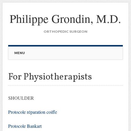
Philippe Grondin, M.D.
ORTHOPEDIC SURGEON
Main menu
Skip
MENU
to
content
For Physiotherapists
SHOULDER
Protocole réparation coiffe
Protocole Bankart