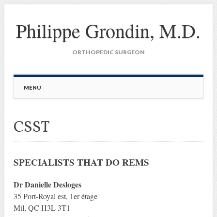
Philippe Grondin, M.D.
ORTHOPEDIC SURGEON
Main menu
Skip
MENU
to
content
CSST
SPECIALISTS THAT DO REMS
Dr Danielle Desloges
35 Port-Royal est, 1er étage
Mtl, QC H3L 3T1