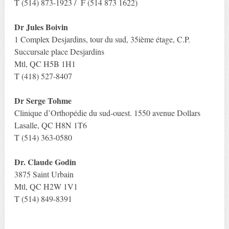
T (514) 873-1923 / F (514 873 1622)
Dr Jules Boivin
1 Complex Desjardins, tour du sud, 35ième étage, C.P.
Succursale place Desjardins
Mtl, QC H5B 1H1
T (418) 527-8407
Dr Serge Tohme
Clinique d’Orthopédie du sud-ouest. 1550 avenue Dollars
Lasalle, QC H8N 1T6
T (514) 363-0580
Dr. Claude Godin
3875 Saint Urbain
Mtl, QC H2W 1V1
T (514) 849-8391